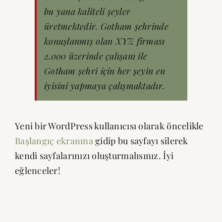
bu yana kaliteli şeyler
üretmektedir. Gotham şehrinde
konuşlanmış olan XYZ firması
2.000 üzerinde çalışanı ile
Gotham şehri için her şeyin en
iyisini yapmaya çalışmaktadır.
Yeni bir WordPress kullanıcısı olarak öncelikle
Başlangıç ekranına
gidip bu sayfayı silerek
kendi sayfalarınızı oluşturmalısınız. İyi
eğlenceler!