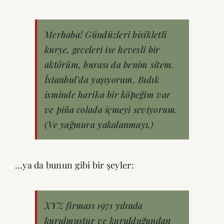
Merhaba! Gündüzleri bisikletli
kurye, geceleri ise hevesli bir
aktörüm, burası da benim sitem.
İstanbul’da yaşıyorum, Bıdık
isminde harika bir köpeğim var
ve piña colada içmeyi seviyorum.
(Ve yağmura yakalanmayı.)
…ya da bunun gibi bir şeyler:
XYZ firması 1971 yılında
kurulmuştur ve kurulduğundan