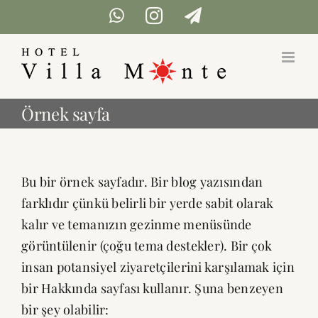
İçeriğe
WhatsApp
Instagram
Telegram
geç
Örnek sayfa
Bu bir örnek sayfadır. Bir blog yazısından
farklıdır çünkü belirli bir yerde sabit olarak
kalır ve temanızın gezinme menüsünde
görüntülenir (çoğu tema destekler). Bir çok
insan potansiyel ziyaretçilerini karşılamak için
bir Hakkında sayfası kullanır. Şuna benzeyen
bir şey olabilir: